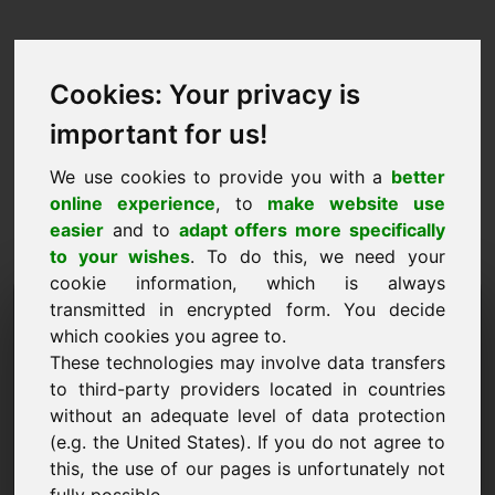
Cookies: Your privacy is
important for us!
We use cookies to provide you with a
better
online experience
, to
make website use
easier
and to
adapt offers more specifically
to your wishes
. To do this, we need your
cookie information, which is always
Τομέας πρότασης τιμής:
transmitted in encrypted form. You decide
which cookies you agree to.
cervantes.eu
These technologies may involve data transfers
to third-party providers located in countries
Θέλω να υποβάλω πρόταση τιμής για το
without an adequate level of data protection
Domain cervantes.eu.
(e.g. the United States). If you do not agree to
Όνομα, εταιρεία
this, the use of our pages is unfortunately not