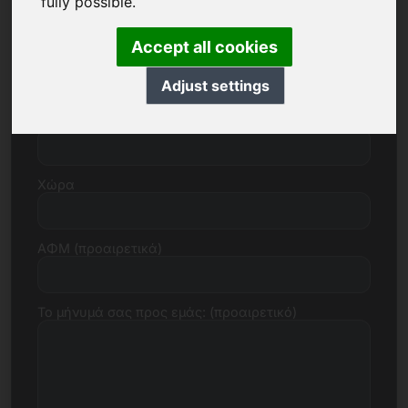
fully possible.
Accept all cookies
Οδός, αριθμός
Adjust settings
Ταχυδρομικός κώδικας, πόλη
Χώρα
ΑΦΜ (προαιρετικά)
Το μήνυμά σας προς εμάς: (προαιρετικό)