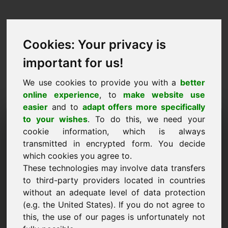
Cookies: Your privacy is
important for us!
We use cookies to provide you with a
better
online experience
, to
make website use
easier
and to
adapt offers more specifically
Αίτημα αγοράς domain:
to your wishes
. To do this, we need your
cookie information, which is always
cervantes.eu
transmitted in encrypted form. You decide
which cookies you agree to.
Θέλω να αγοράσω το domain cervantes.eu για
These technologies may involve data transfers
500 Ευρώ χωρίς ΦΠΑ.
to third-party providers located in countries
Όνομα, εταιρεία
without an adequate level of data protection
(e.g. the United States). If you do not agree to
this, the use of our pages is unfortunately not
E-Mail