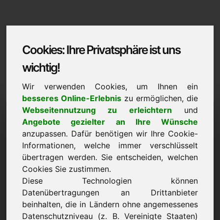
Cookies: Ihre Privatsphäre ist uns
wichtig!
Wir verwenden Cookies, um Ihnen ein
besseres Online-Erlebnis
zu ermöglichen, die
cervantes.eu
Webseitennutzung zu erleichtern
und
Angebote gezielter an Ihre Wünsche
Domaininformation | Deutsch
anzupassen. Dafür benötigen wir Ihre Cookie-
Informationen, welche immer verschlüsselt
Vorzugspreis: 500,00 Euro (exkl. MwSt.)
übertragen werden. Sie entscheiden, welchen
Cookies Sie zustimmen.
NEU
Noch mehr attraktive Domains auf Find-Your-Domain.eu
Diese Technologien können
entdecken ->
Datenübertragungen an Drittanbieter
beinhalten, die in Ländern ohne angemessenes
Datenschutzniveau (z. B. Vereinigte Staaten)