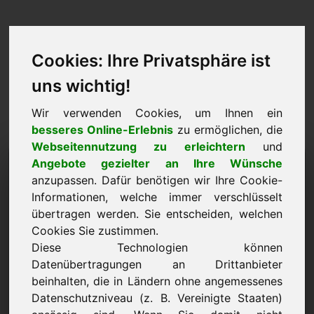
Cookies: Ihre Privatsphäre ist
uns wichtig!
Wir verwenden Cookies, um Ihnen ein
besseres Online-Erlebnis
zu ermöglichen, die
Webseitennutzung zu erleichtern
und
Kaufanfrage: cervantes.eu
Angebote gezielter an Ihre Wünsche
anzupassen. Dafür benötigen wir Ihre Cookie-
Ich möchte die Domain zum Preis von 500,00
Informationen, welche immer verschlüsselt
Euro netto erwerben.
übertragen werden. Sie entscheiden, welchen
Cookies Sie zustimmen.
Name, Firma
Diese Technologien können
Datenübertragungen an Drittanbieter
beinhalten, die in Ländern ohne angemessenes
E-Mail
Datenschutzniveau (z. B. Vereinigte Staaten)