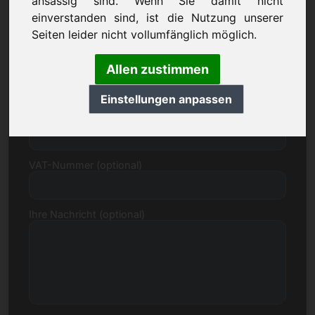
ansässig sind. Wenn Sie damit nicht
einverstanden sind, ist die Nutzung unserer
Straße, Hausnummer
Seiten leider nicht vollumfänglich möglich.
PLZ, Ort
Allen zustimmen
Einstellungen anpassen
Land
VAT-Nummer (optional)
Ihre Nachricht (optional)